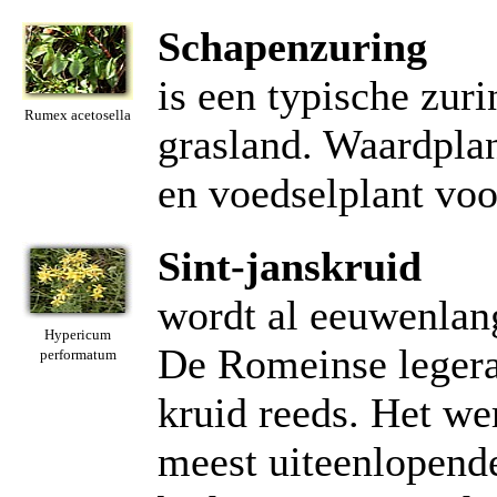
Schapenzuring
is een typische zuri
Rumex acetosella
grasland. Waardplan
en voedselplant voo
Sint-janskruid
wordt al eeuwenlang
Hypericum
De Romeinse legerar
performatum
kruid reeds. Het we
meest uiteenlopend