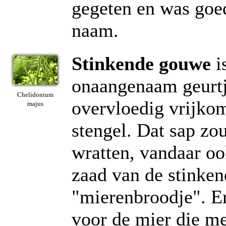
gegeten en was goed
naam.
Stinkende gouwe
i
onaangenaam geurtj
Chelidonium
overvloedig vrijkom
majus
stengel. Dat sap zo
wratten, vandaar o
zaad van de stinke
"mierenbroodje". E
voor de mier die met