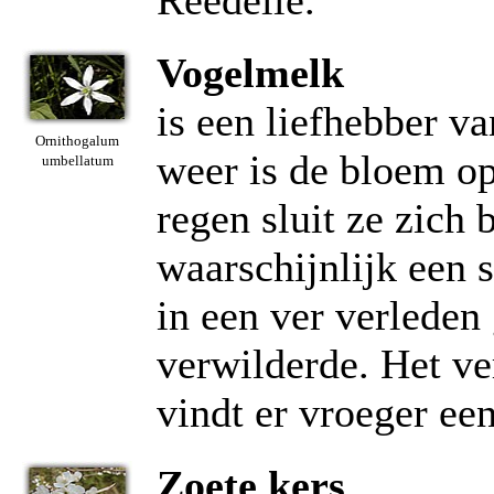
Reedelle.
Vogelmelk
is een liefhebber v
Ornithogalum
weer is de bloem op
umbellatum
regen sluit ze zich 
waarschijnlijk een 
in een ver verlede
verwilderde. Het ve
vindt er vroeger een
Zoete kers