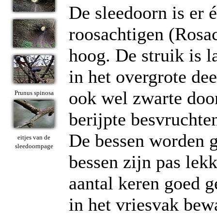
De sleedoorn is er é
roosachtigen (Rosac
hoog. De struik is 
in het overgrote de
ook wel zwarte doo
Prunus spinosa
berijpte besvruchte
De bessen worden gr
eitjes van de
sleedoornpage
bessen zijn pas lek
aantal keren goed g
in het vriesvak bew