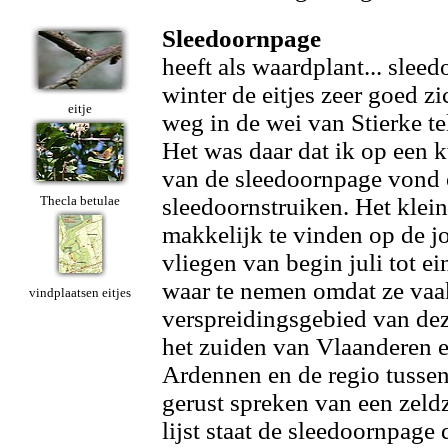
Sleedoornpage
heeft als waardplant... sleed
winter de eitjes zeer goed zi
eitje
weg in de wei van Stierke te
Het was daar dat ik op een kw
van de sleedoornpage vond o
Thecla betulae
sleedoornstruiken. Het klein
makkelijk te vinden op de j
vliegen van begin juli tot e
waar te nemen omdat ze vaak
vindplaatsen eitjes
verspreidingsgebied van deze
het zuiden van Vlaanderen 
Ardennen en de regio tusse
gerust spreken van een zel
lijst staat de sleedoornpage