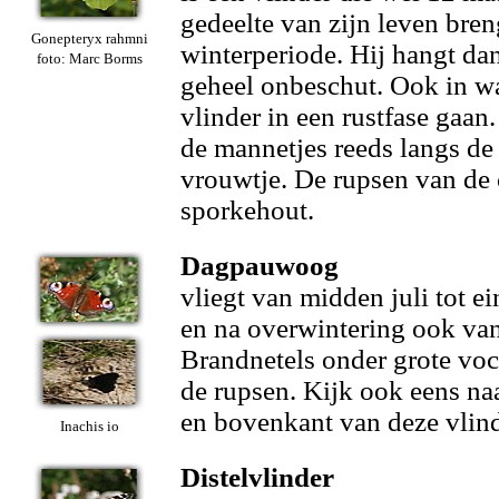
gedeelte van zijn leven breng
Gonepteryx rahmni
winterperiode. Hij hangt da
foto: Marc Borms
geheel onbeschut. Ook in w
vlinder in een rustfase gaan.
de mannetjes reeds langs de
vrouwtje. De rupsen van de 
sporkehout.
Dagpauwoog
vliegt van midden juli tot e
en na overwintering ook van 
Brandnetels onder grote voc
de rupsen. Kijk ook eens naa
en bovenkant van deze vlind
Inachis io
Distelvlinder