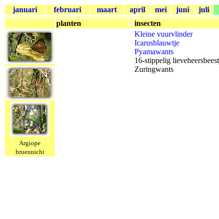
januari
februari
maart
april
mei
juni
juli
planten
insecten
Kleine vuurvlinder
Icarusblauwtje
Pyamawants
16-stippelig lieveheersbeest
Zuringwants
Argiope
bruennichi