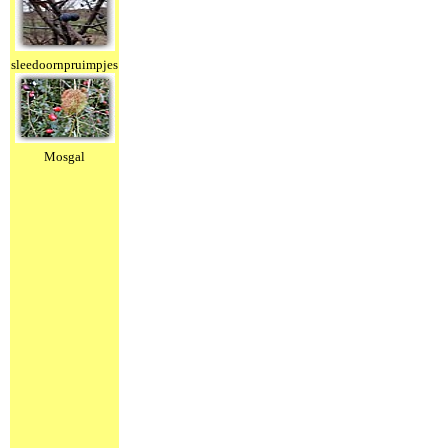
sleedoornpruimpjes
Mosgal