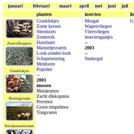
januari
februari
maart
april
mei
juni
juli
planten
insecten
l
Grasklokjes
Mosgal
G
Zoete kersen
Wapenvliegen
Sleedoorn
Vleesvliegen
Zomereik
insectengaatjes
Hazelaars
--
Zwavelkoppen
Mannetjesvaren
2003
Look-zonder-look
--
Schapenzuring
Stuitergal
Meidoorn
Populier
Grasklokjes
--
2003
mossen
Muisjesmos
Zacht dikkopmos
Honingzwam
Peermos
Groot rimpelmos
Tongvaren
Knolparasolzwam