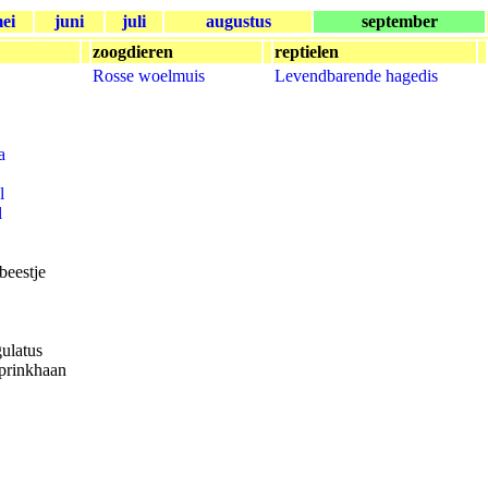
ei
juni
juli
augustus
september
zoogdieren
reptielen
Rosse woelmuis
Levendbarende hagedis
a
l
l
beestje
ulatus
sprinkhaan