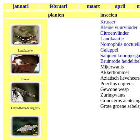
januari
februari
maart
april
m
planten
insecten
Krasser
Kleine vuurvlinder
Citroenvlinder
Landkaartje
Nomophila noctuell
Galappel
Landkaartje
Satijnen knoopjesga
Bruinrode heidelibe
Mijterwants
Akkerhommel
Aziatisch lieveheers
Krasser
Poecilus cupreus
Gewone wesp
Zuringwants
Gonocerus acuteang
Grote groene sabel
Levendbarende hagedis