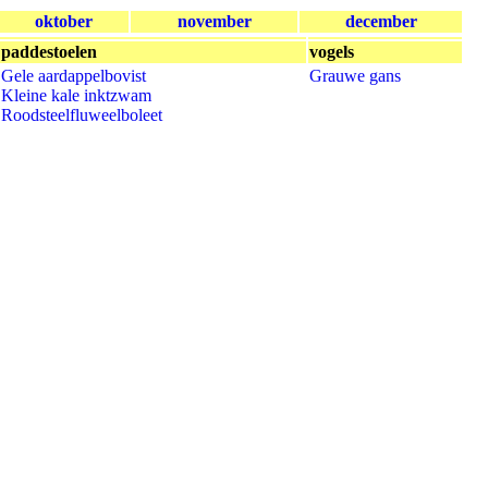
oktober
november
december
paddestoelen
vogels
Gele aardappelbovist
Grauwe gans
Kleine kale inktzwam
Roodsteelfluweelboleet