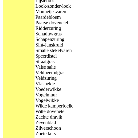
Lijsterbes
Look-zonder-look
Mannetjesvaren
Paardebloem
Paarse dovenetel
Ridderzuring
Schaduwgras
Schapenzuring
Sint-Janskruid
Smalle stekelvaren
Speerdistel
Straatgras
Valse salie
Veldbeemdgras
Veldzuring
Vlasbekje
Voederwikke
Vogelmuur
Vogelwikke
Wilde kamperfoelie
Witte dovenetel
Zachte dravik
Zevenblad
Zilverschoon
Zoete kers