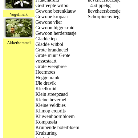
Gestreepte witbol
14-stippelig
Gewone berenklauw
lieveheersbeestje
Vogelmelk
Gewone kropaar
Schorpioenvlieg
Gewone vlier
Gewoon biggekruid
Gewoon herderstasje
Gladde iep
Akkerhommel
Gladde witbol
Grote brandnetel
Grote muur Grote
vossestaart
Grote weegbree
Heermoes
Heggenrank
IJle dravik
Kleefkruid
Klein streepzaad
Kleine bevernel
Kleine veldbies
Klimop ereprijs
Kluwenhoornbloem
Kompassla
Kruipende boterbloem
Krulzuring