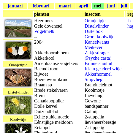
januari
februari
maart
april
mei
juni
juli
planten
insecten
re
Heermoes
Oranjetipje
Le
Gele dovenetel
Distelvlinder
ha
Vogelmelk
Distelbok
--
Groot koolwitje
2004
Kaneelwants
--
Meikever
Akkerhoornbloem
Zakjesdrager
Akkerkool
(Psyche casta)
Amerikaanse vogelkers
Bruine snuituil
Oranjetipje
Beemdkroon
Klein geaderd witje
Bijvoet
Akkerhommel
Boerenwormkruid
Snipvlieg
Braam sp
Brandnetelmot
Brede stekelvaren
Koolmotje
Distelvlinder
Brem
Lieveling
Canadapopulier
Gewone
Dolle kervel
bandspanner
Duizendblad
Galmijt
Echte guldenroede
2-stippelig
Koolwitje
Eénstijlige meidoorn
lieveheersbeestje
Eetappel
7-stippelig
Fluitenkruid
lieveheersbeestje