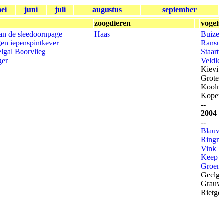
ei
juni
juli
augustus
september
zoogdieren
vogel
van de sleedoornpage
Haas
Buize
en iepenspintkever
Ransu
elgal
Boorvlieg
Staar
ger
Veldl
Kievi
Grote
Kool
Kope
--
2004
--
Blauw
Ring
Vink
Keep
Groen
Geelg
Grau
Rietg