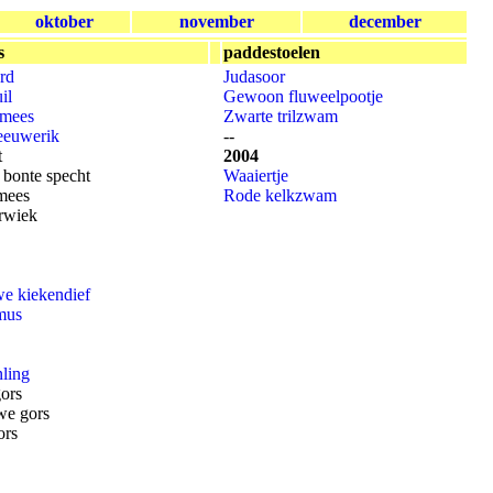
oktober
november
december
s
paddestoelen
rd
Judasoor
il
Gewoon fluweelpootje
tmees
Zwarte trilzwam
eeuwerik
--
t
2004
 bonte specht
Waaiertje
mees
Rode kelkzwam
rwiek
e kiekendief
mus
ling
ors
we gors
ors