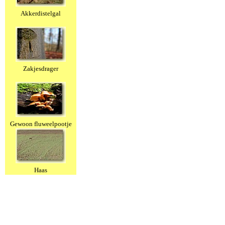
Akkerdistelgal
Zakjesdrager
Gewoon fluweelpootje
Haas