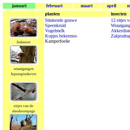
januari
februari
maart
april
m
planten
insecten
Stinkende gouwe
12 eitjes 
Speenkruid
Wraatgang
Vogelmelk
Akkerdist
Kopjes bekermos
Zakjesdra
Kamperfoelie
Judasoor
wraatgangen
Iepenspintkever
eitjes van de
sleedoornpage